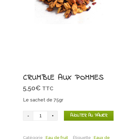
CRUMBLE AUX POMMES
5,50
€
TTC
Le sachet de 75gr
quantité
AJOUTER AU PANIER
de
CRUMBLE
Catégorie :
aux
Eau de fruit
Étiquette :
Eaux de