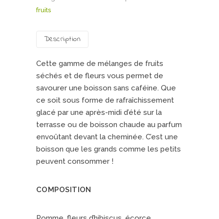
fruits
POMMES
Description
Cette gamme de mélanges de fruits
séchés et de fleurs vous permet de
savourer une boisson sans caféine. Que
ce soit sous forme de rafraîchissement
glacé par une après-midi d’été sur la
terrasse ou de boisson chaude au parfum
envoûtant devant la cheminée. C’est une
boisson que les grands comme les petits
peuvent consommer !
COMPOSITION
Pomme, fleurs d’hibiscus, écorce