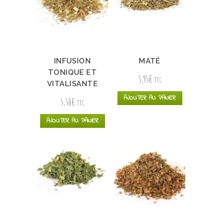
INFUSION
MATÉ
TONIQUE ET
3,95
€
TTC
VITALISANTE
AJOUTER AU PANIER
5,50
€
TTC
AJOUTER AU PANIER