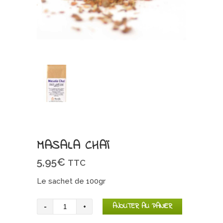
MASALA CHAÏ
5,95
€
TTC
Le sachet de 100gr
quantité
AJOUTER AU PANIER
de