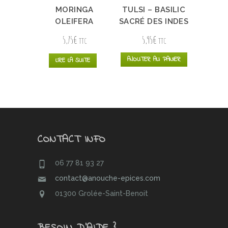
MORINGA
TULSI – BASILIC
OLEIFERA
SACRÉ DES INDES
5,75
€
5,95
€
TTC
TTC
AJOUTER AU PANIER
LIRE LA SUITE
CONTACT INFO
06 77 81 93 27
contact@anouche-epices.com
01300 Grolée-Saint-Benoit