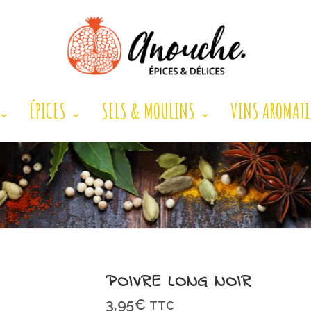
ÉPICES
SELS & MOULINS
VINS AROMATI
POIVRE LONG NOIR
3,95
€
TTC