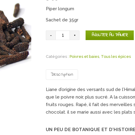
Piper longum
Sachet de 35gr
quantité
AJOUTER AU PANIER
de
Poivre
Catégories :
long
Poivres et baies
,
Tous les épices
noir
Description
Liane d’origine des versants sud de l’Himal
que le poivre noir, plus sucré. A la cuiss
fruits rouges. Rapé, il fait des merveilles
chocolat. il se marie aussi avec les plat
UN PEU DE BOTANIQUE ET D’HISTOIR