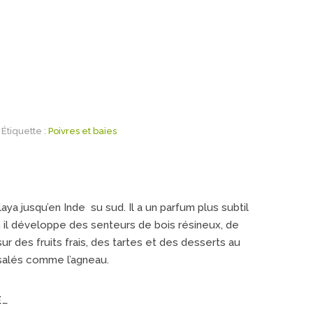
Étiquette :
Poivres et baies
aya jusqu’en Inde su sud. Il a un parfum plus subtil
on il développe des senteurs de bois résineux, de
 sur des fruits frais, des tartes et des desserts au
s salés comme l’agneau.
E…