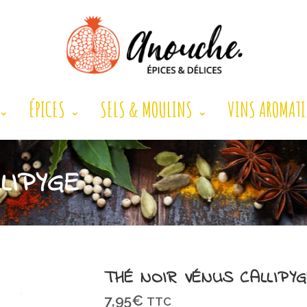
ÉPICES
SELS & MOULINS
VINS AROMATI
LIPYGE
THÉ NOIR VÉNUS CALLIPYG
7,95
€
TTC