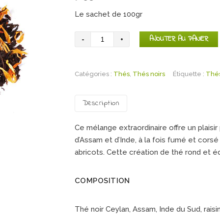
Le sachet de 100gr
quantité
AJOUTER AU PANIER
de
Thé
Catégories :
noir
Thés
,
Thés noirs
Étiquette :
Thés
Vénus
Callipyge
Description
Ce mélange extraordinaire offre un plaisir
d’Assam et d’Inde, à la fois fumé et cors
abricots. Cette création de thé rond et équ
COMPOSITION
Thé noir Ceylan, Assam, Inde du Sud, raisi