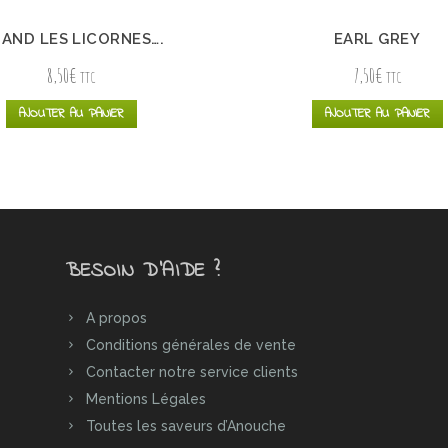
AND LES LICORNES….
EARL GREY
8,50
€
7,50
€
TTC
TTC
AJOUTER AU PANIER
AJOUTER AU PANIER
BESOIN D’AIDE ?
A propos
Conditions générales de vente
Contacter notre service clients
Mentions Légales
Toutes les saveurs d’Anouche