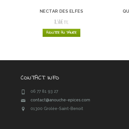
NECTAR DES ELFES
QU
8,50
€
TTC
AJOUTER AU PANIER
CONTACT INFO
06 77 81 93 27
contact@anouche-epices.com
01300 Grolée-Saint-Benoit