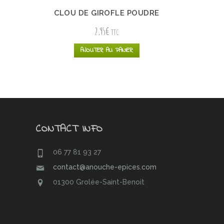
CLOU DE GIROFLE POUDRE
2,95
€
TTC
AJOUTER AU PANIER
CONTACT INFO
06 77 81 93 27
contact@anouche-epices.com
01300 Grolée-Saint-Benoit