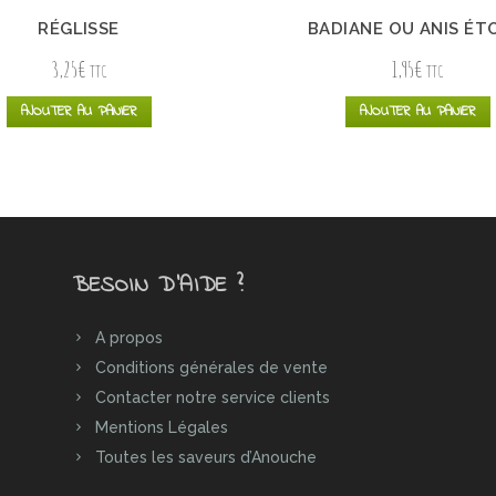
RÉGLISSE
BADIANE OU ANIS ÉT
3,25
€
1,95
€
TTC
TTC
AJOUTER AU PANIER
AJOUTER AU PANIER
BESOIN D’AIDE ?
A propos
Conditions générales de vente
Contacter notre service clients
Mentions Légales
Toutes les saveurs d’Anouche