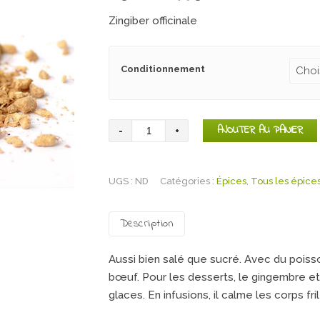
de
Zingiber officinale
prix :
2,50€
à
Conditionnement
4,75€
quantité
AJOUTER AU PANIER
de
Gingembre
UGS :
broyé
ND
Catégories :
Épices
,
Tous les épice
Description
Aussi bien salé que sucré. Avec du poiss
bœuf. Pour les desserts, le gingembre et
glaces. En infusions, il calme les corps fr