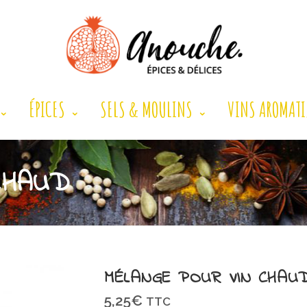
ÉPICES
SELS & MOULINS
VINS AROMATI
CHAUD
MÉLANGE POUR VIN CHAU
5,25
€
TTC