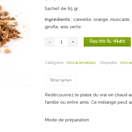
Sachet de 65 gr
Ingrédients
: cannelle, orange, muscade, 
girofle, anis verte
quantité
AJOUTER AU PANIER
de
Mélange
Catégorie :
pour
Vins aromatisés
Étiquette :
Vins a
vin
chaud
Description
Redécouvrez le plaisir du vrai vin chaud 
famille ou entre amis. Ce mélange peut a
Mode de préparation