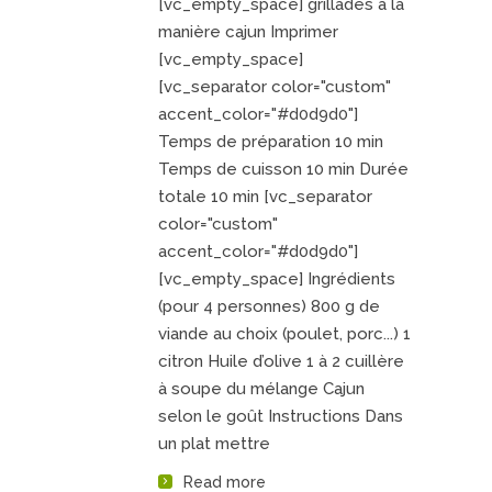
[vc_empty_space] grillades à la
manière cajun Imprimer
[vc_empty_space]
[vc_separator color="custom"
accent_color="#d0d9d0"]
Temps de préparation 10 min
Temps de cuisson 10 min Durée
totale 10 min [vc_separator
color="custom"
accent_color="#d0d9d0"]
[vc_empty_space] Ingrédients
(pour 4 personnes) 800 g de
viande au choix (poulet, porc...) 1
citron Huile d’olive 1 à 2 cuillère
à soupe du mélange Cajun
selon le goût Instructions Dans
un plat mettre
Read more