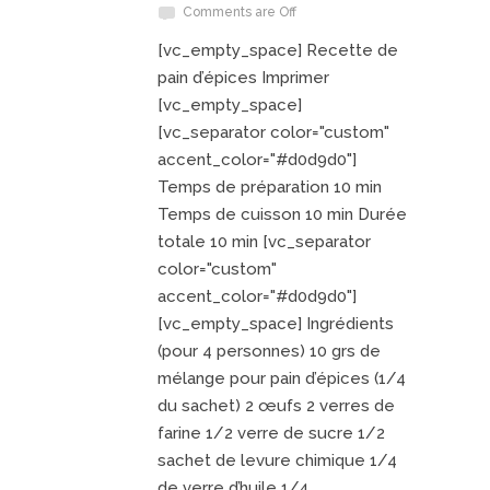
Comments are Off
[vc_empty_space] Recette de
pain d’épices Imprimer
[vc_empty_space]
[vc_separator color="custom"
accent_color="#d0d9d0"]
Temps de préparation 10 min
Temps de cuisson 10 min Durée
totale 10 min [vc_separator
color="custom"
accent_color="#d0d9d0"]
[vc_empty_space] Ingrédients
(pour 4 personnes) 10 grs de
mélange pour pain d’épices (1/4
du sachet) 2 œufs 2 verres de
farine 1/2 verre de sucre 1/2
sachet de levure chimique 1/4
de verre d’huile 1/4