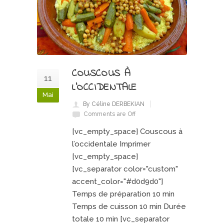
COUSCOUS À
11
L’OCCIDENTALE
Mai
By Céline DERBEKIAN
Comments are Off
[vc_empty_space] Couscous à
l’occidentale Imprimer
[vc_empty_space]
[vc_separator color="custom"
accent_color="#d0d9d0"]
Temps de préparation 10 min
Temps de cuisson 10 min Durée
totale 10 min [vc_separator